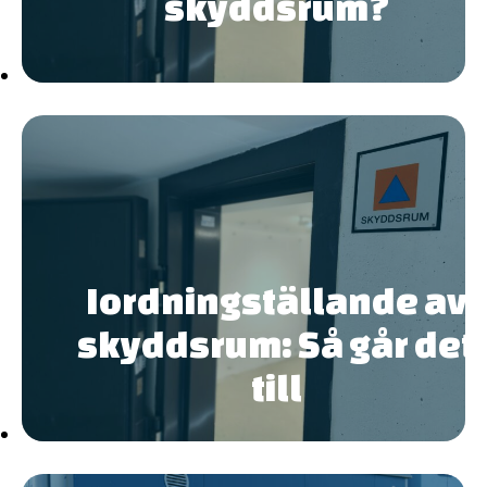
skyddsrum?
Iordningställande av
skyddsrum: Så går det
till