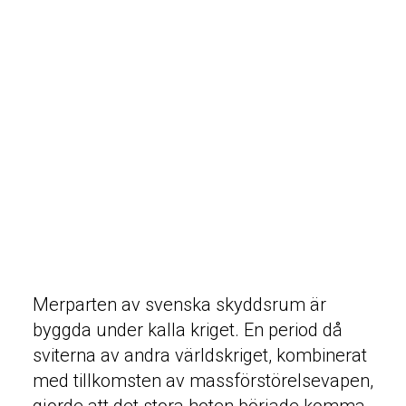
av skyddsrum skydd till runt sju miljoner
svenskar. Men vilket skydd får man
egentligen?
Merparten av svenska skyddsrum är
byggda under kalla kriget. En period då
sviterna av andra världskriget, kombinerat
med tillkomsten av massförstörelsevapen,